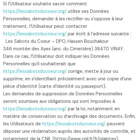
Si l’Utilisateur souhaite savoir comment
https://lessabotsducoeur.org/
utilise ses Données
Personnelles, demander à les rectifier ou s’oppose à leur
traitement, l’Utilisateur peut contacter
https://lessabotsducoeur.org/
par écrit à l’adresse suivante :
Les Sabots du Coeur – DPO, Hassen Bouchakour
346 montée des Ayes (anc. du Cimetière) 38470 VINAY.
Dans ce cas, l’Utilisateur doit indiquer les Données
Personnelles qu’il souhaiterait que
https://lessabotsducoeur.org/
corrige, mette à jour ou
supprime, en s’identifiant précisément avec une copie d’une
pièce d’identité (carte d’identité ou passeport).
Les demandes de suppression de Données Personnelles
seront soumises aux obligations qui sont imposées à
https://lessabotsducoeur.org/
par la loi, notamment en
matière de conservation ou d’archivage des documents. Enfin,
les Utilisateurs de
https://lessabotsducoeur.org/
peuvent
déposer une réclamation auprès des autorités de contrôle, et
notamment de la CNIL (https://www.cnil.fr/fr/plaintes).